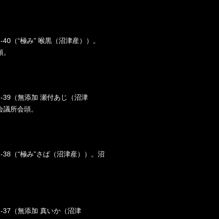
F-40（“極み” 喉黒（沼津産））。
頭。
-F-39（無添加 瀬付あじ（沼津
会議所会頭。
-F-38（“極み”さば（沼津産））。沼
。
-F-37（無添加 真いか（沼津