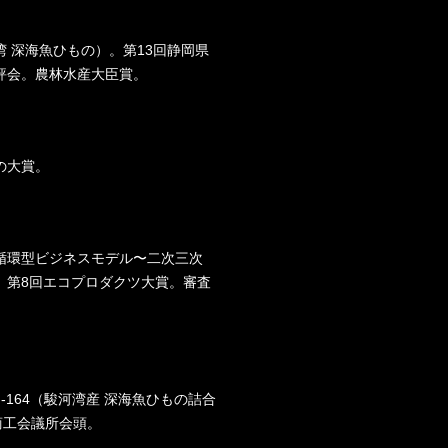
 深海魚ひもの）。第13回静岡県
評会。農林水産大臣賞。
の大賞。
循環型ビジネスモデル〜二次三次
。第8回エコプロダクツ大賞。審査
-F-164（駿河湾産 深海魚ひもの詰合
商工会議所会頭。