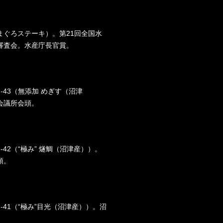
まぐろステーキ）。第21回全国水
審査会。水産庁長官賞。
-F-43（無添加 めぎす（沼津
会議所会頭。
F-42（“極み” 燧鯛（沼津産））。
頭。
-F-41（“極み”目光（沼津産））。沼
。