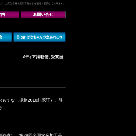
の、上質な各種水産加工品などを製造・販売しております。
もてなし規格2018紅認証）。登
号。
鯛姿煮）。第28回全国水産加工品