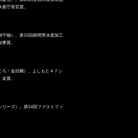
水産庁長官賞。
鯛干物）。第15回静岡県水産加工
知事賞。
ぐろ・金目鯛）。よしもと４７シ
。金賞。
シリーズ）。第14回ファストフィ