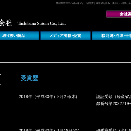
静岡県沼津市の橘水産です。駿河湾より新鮮な鮮魚、美味しい沼津ひも
受賞歴
2018年（平成30年）8月2日(木)
認証受領（経産省お
録番号第2032719
2018年（平成30年）1月19日(金)
優秀賞受領（金目