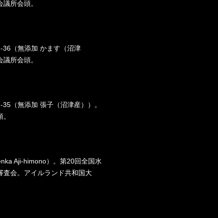
会議所会頭。
-F-36（無添加 かます（沼津
会議所会頭。
-F-35（無添加 張子（沼津産））。
頭。
ka Aji-himono）。第20回全国水
審査会。アイルランド共和国大