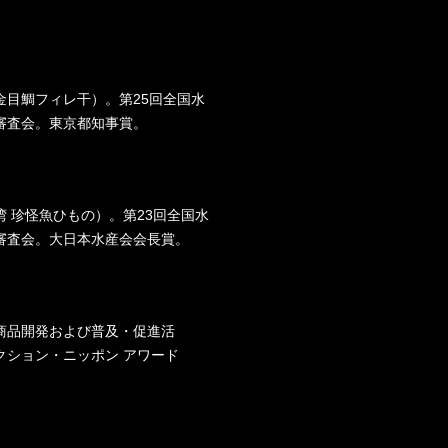
金目鯛フィレ干）。第25回全国水
審査会。東京都知事賞。
 珍怪魚ひもの）。第23回全国水
審査会。大日本水産会会長賞。
商品開発および普及・促進活
クション・ニッポン アワード