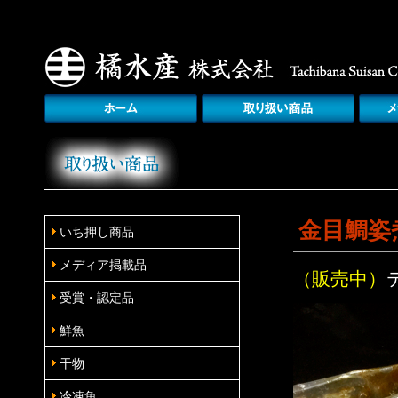
金目鯛姿
いち押し商品
メディア掲載品
（販売中）
受賞・認定品
鮮魚
干物
冷凍魚